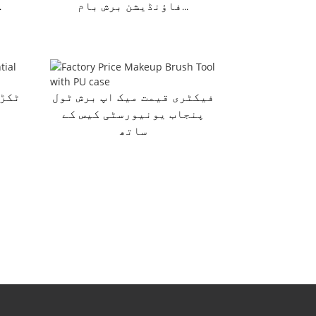
فاؤنڈیشن برش بام...
لوز پ
فیکٹری قیمت میک اپ برش ٹول
پنجاب یونیورسٹی کیس کے
ساتھ