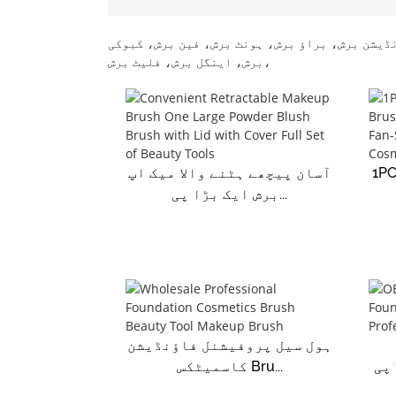
نڈیشن برش، براؤ برش، ہونٹ برش، فین برش، کبوکی
برش، اینگل برش، فلیٹ برش،
 بگ پاؤڈر بلش برش
آسان پیچھے ہٹنے والا میک اپ
برش ایک بڑا پی...
ہول سیل پروفیشنل فاؤنڈیشن
فاؤنڈیشن ہائی کوالٹی 1 پی
کاسمیٹکس Bru...