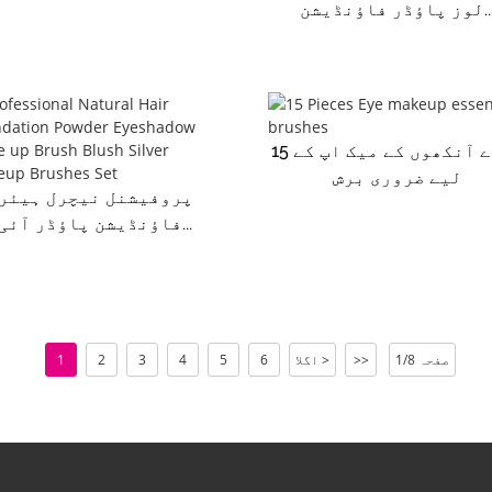
اؤڈر فاؤنڈیشن...
15 ٹکڑے آنکھوں کے میک اپ کے
لیے ضروری برش
پروفیشنل نیچرل ہیئر
فاؤنڈیشن پاؤڈر آئی...
صفحہ 1/8
>>
اگلا >
6
5
4
3
2
1