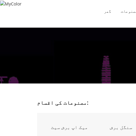
صنوعات
گھر
مصنوعات کی اقسام:
سنگل برش
میک اپ برش سیٹ