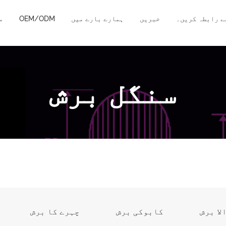
ے رابطہ کریں۔
خبریں
ہمارے بارے میں
OEM/ODM
م
سنگل برش
لا برش
کابوکی برش
چہرے کا برش