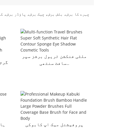
چہرے کا برش، بلش برش، چیک برش، پاؤڈر برش، کن
ملٹی فنکشن ٹریول برشز سپر
سافٹ سنتھی...
پروفیشنل میک اپ کابوکی