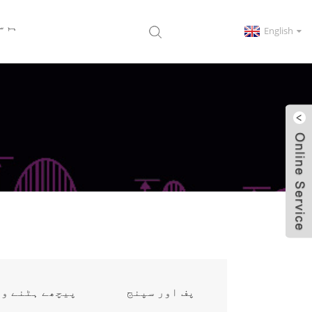
ہم س
English
پف اور سپنج
پیچھے ہٹنے وا