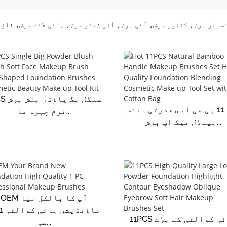
سیلر برش، کنٹور برش، آئی برش، آئی شیڈو برش، ہائی لائٹ برش، فاؤ
1PCS سنگل
گرم 11 پی سی ایس قدرتی بانس
نرم چہرہ ما...
ہینڈل میک اپ برش...
OEM آپ کا بالکل نیا
11PCS ہائی کوالٹی کے بڑے
سی...