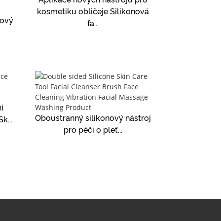
kosmetiku obličeje Silikonová
nový
fa...
í
Oboustranný silikonový nástroj
k...
pro péči o pleť...