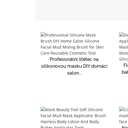
Profesionální štětec na
Fl
silikonovou masku DIY domácí
bah
salon...
Ko