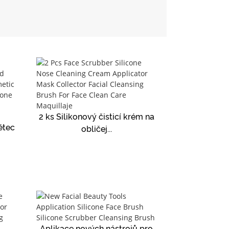
2 ks Silikonový čisticí krém na
ětec
obličej...
Aplikace nových nástrojů pro