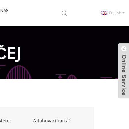
 NÁS
English
ČEJ
štětec
Zatahovací kartáč