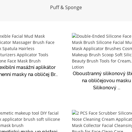
Puff & Sponge
exibilní masážní aplikátor
Oboustranný silikonový št
enní masky na obličej Br...
na obličejovou masku
Silikonový ...
smetický make-up nástroj