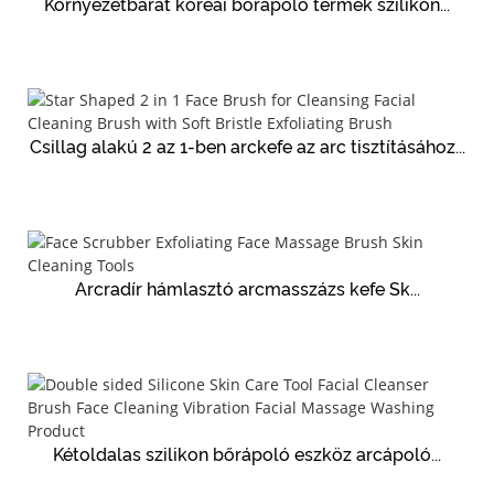
Környezetbarát koreai bőrápoló termék szilikon...
Csillag alakú 2 az 1-ben arckefe az arc tisztításához...
Arcradír hámlasztó arcmasszázs kefe Sk...
Kétoldalas szilikon bőrápoló eszköz arcápoló...