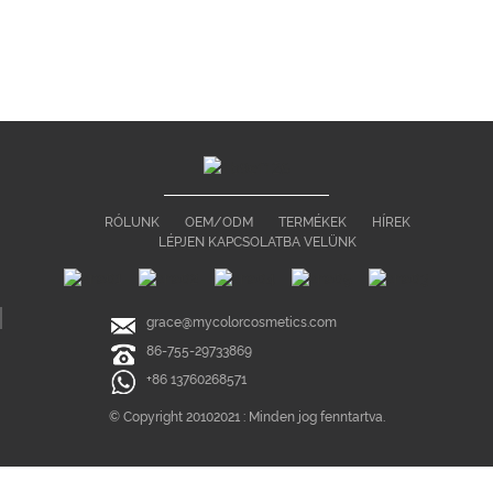
RÓLUNK
OEM/ODM
TERMÉKEK
HÍREK
LÉPJEN KAPCSOLATBA VELÜNK
grace@mycolorcosmetics.com
86-755-29733869
+86 13760268571
© Copyright 20102021 : Minden jog fenntartva.