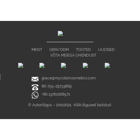
MEIST
OEM/ODM
TOOTED
UUDISED
VÕTA MEIEGA ÜHENDUST
grace@mycolorcosmetics.com
86-755-29733869
+86 13760268571
© Autoriõigus – 20102021 : Kõik õigused kaitstud.