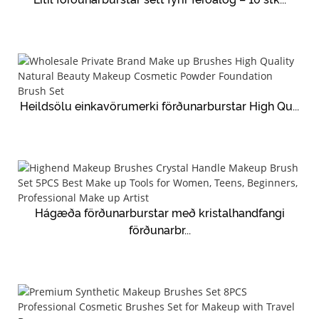
Heildsölu einkavörumerki förðunarburstar High Qu...
Hágæða förðunarburstar með kristalhandfangi
förðunarbr...