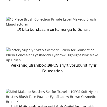
15 bita burstasafn einkamerkja förðunar...
Verksmiðjuframboð 15PCS snyrtivörubursti fyrir
Foundation...
Lítil förðunarburstar sett fyrir ferðalög – 10 stk...