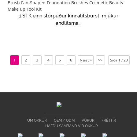
1 STK einn stórpúður kinnalitsbursti mjúkur
andlitsma...
1
2
3
4
5
6
Næst >
>>
Síða 1 / 23
UM OKKUR
OEM / ODM
VÖRUR
FRÉTTIR
HAFÐU SAMBAND VIÐ OKKUR