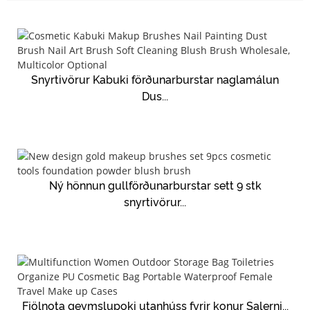
Snyrtivörur Kabuki förðunarburstar naglamálun
Dus...
Ný hönnun gullförðunarburstar sett 9 stk
snyrtivörur...
Fjölnota geymslupoki utanhúss fyrir konur Salerni...