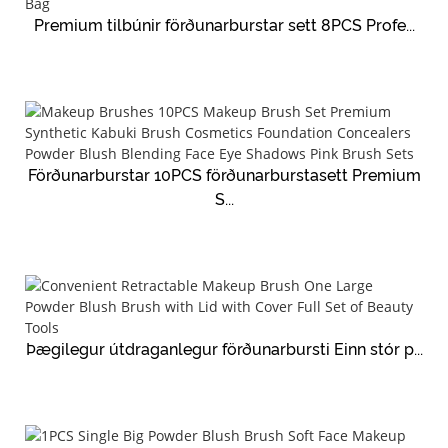
Premium tilbúnir förðunarburstar sett 8PCS Profe...
Förðunarburstar 10PCS förðunarburstasett Premium
S...
Þægilegur útdraganlegur förðunarbursti Einn stór p...