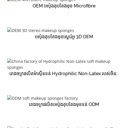
OEM អេប៉ុងតុបតែងមុខ Microfibre
អេប៉ុងតុបតែងមុខស្តេរ៉េអូ 3D OEM
រោងចក្រផលិតម៉ាសុីនទន់ Hydrophilic Non-Latex របស់ចិន...
រោងចក្រផលិតអេប៉ុងតុបតែងមុខទន់ ODM