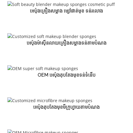
អេប៉ុងគ្រឿងសម្អាង ម្សៅផាត់មុខ ទន់រលោង
អេប៉ុងម៉ាស៊ីនលាយគ្រឿងសម្អាងទន់តាមបំណង
OEM អេប៉ុងតុបតែងមុខទន់ទំនើប
អេប៉ុងតុបតែងមុខមីក្រូហ្វាយតាមបំណង