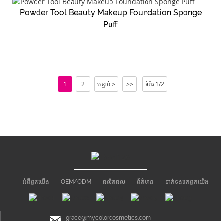
Powder Tool Beauty Makeup Foundation Sponge
Puff
1
2
បន្ទាប់ >
>>
ទំព័រ 1/2
អំពី​ពួក​យើង
OEM/ODM
ផលិតផល
ព័ត៌មាន
ទាក់ទង​មក​ពួក​យើង
grace@mycolorcosmetics.com