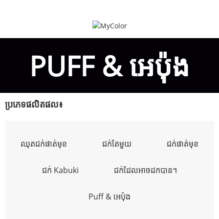
PUFF & អេប៉ុង
ប្រភេទផលិតផល៖
ឈុតជក់ផាត់មុខ
ជក់តែមួយ
ជក់ផាត់មុខ
ជក់ Kabuki
ជក់ដែលអាចដកបាន។
Puff & អេប៉ុង