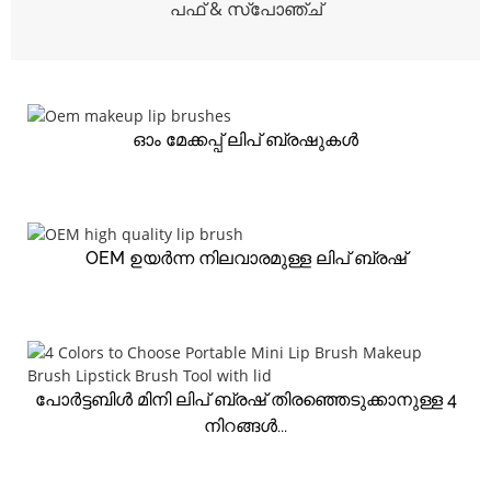
പഫ് & സ്പോഞ്ച്
ഓം മേക്കപ്പ് ലിപ് ബ്രഷുകൾ
OEM ഉയർന്ന നിലവാരമുള്ള ലിപ് ബ്രഷ്
പോർട്ടബിൾ മിനി ലിപ് ബ്രഷ് തിരഞ്ഞെടുക്കാനുള്ള 4
നിറങ്ങൾ...