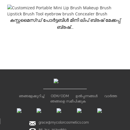
കസ്റ്റമൈസ്ഡ് പോർട്ടബിൾ മിനി ലിപ് ബ്രഷ് മേക്കപ്പ്
ബ്രഷ്...
ഞങ്ങളേക്കുറിച്ച്
OEM/ODM
ഉൽപ്പന്നങ്ങൾ
വാർത്ത
ഞങ്ങളെ സമീപിക്കുക
grace@mycolorcosmetics.com