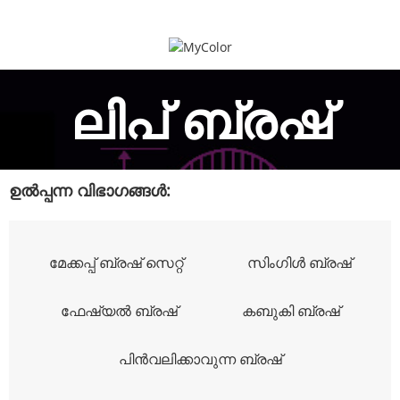
ലിപ് ബ്രഷ്
ഉൽപ്പന്ന വിഭാഗങ്ങൾ:
മേക്കപ്പ് ബ്രഷ് സെറ്റ്
സിംഗിൾ ബ്രഷ്
ഫേഷ്യൽ ബ്രഷ്
കബുകി ബ്രഷ്
പിൻവലിക്കാവുന്ന ബ്രഷ്