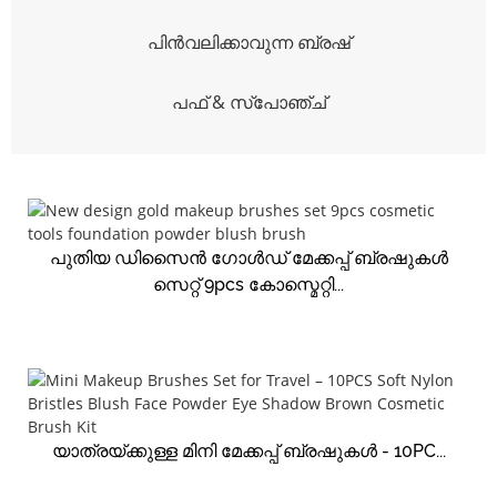
പിൻവലിക്കാവുന്ന ബ്രഷ്
പഫ് & സ്പോഞ്ച്
പുതിയ ഡിസൈൻ ഗോൾഡ് മേക്കപ്പ് ബ്രഷുകൾ
സെറ്റ് 9pcs കോസ്മെറ്റി...
യാത്രയ്ക്കുള്ള മിനി മേക്കപ്പ് ബ്രഷുകൾ - 10PC...