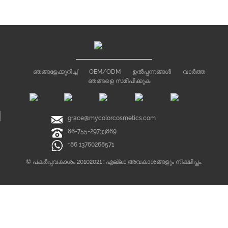
ഞങ്ങളേക്കുറിച്ച്
OEM/ODM
ഉൽപ്പന്നങ്ങൾ
വാർത്ത
ഞങ്ങളെ സമീപിക്കുക
grace@mycolorcosmetics.com
86-755-29733869
+86 13760268571
© പകർപ്പവകാശം 20102021 : എല്ലാ അവകാശങ്ങളും നിക്ഷിപ്തം.