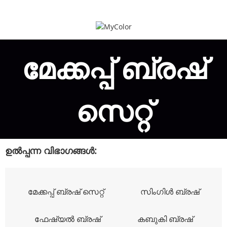
മേക്കപ്പ് ബ്രഷ്
സെറ്റ്
ഉൽപ്പന്ന വിഭാഗങ്ങൾ:
മേക്കപ്പ് ബ്രഷ് സെറ്റ്
സിംഗിൾ ബ്രഷ്
ഫേഷ്യൽ ബ്രഷ്
കബുകി ബ്രഷ്