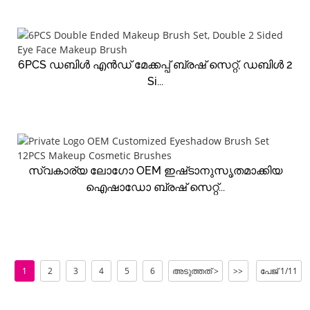
6PCS ഡബിൾ എൻഡ് മേക്കപ്പ് ബ്രഷ് സെറ്റ്, ഡബിൾ 2
Si...
സ്വകാര്യ ലോഗോ OEM ഇഷ്‌ടാനുസൃതമാക്കിയ
ഐഷാഡോ ബ്രഷ് സെറ്റ്...
1
2
3
4
5
6
അടുത്തത് >
>>
പേജ് 1/11