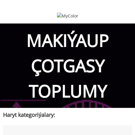
MAKIÝAUP
ÇOTGASY
TOPLUMY
Haryt kategoriýalary: