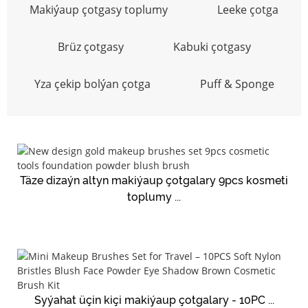
Makiýaup çotgasy toplumy
Leeke çotga
Brüz çotgasy
Kabuki çotgasy
Yza çekip bolýan çotga
Puff & Sponge
Täze dizaýn altyn makiýaup çotgalary 9pcs kosmeti
toplumy ...
Syýahat üçin kiçi makiýaup çotgalary - 10PC ...