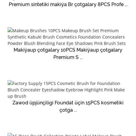
Premium sintetiki makiýa Br çotgalary 8PCS Profe ...
Makiýaup çotgalary 10PCS Makiýaup çotgalary
Premium S ...
Zawod üpjünçiligi Foundat üçin 15PCS kosmetiki
çotga ...