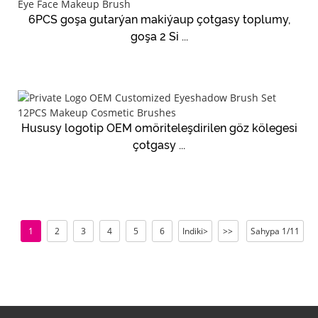
6PCS goşa gutarýan makiýaup çotgasy toplumy,
goşa 2 Si ...
Hususy logotip OEM omöriteleşdirilen göz kölegesi
çotgasy ...
1
2
3
4
5
6
Indiki>
>>
Sahypa 1/11