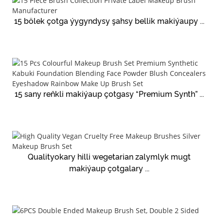
15 bölek çotga ýygyndysy şahsy bellik makiýaupy ...
15 sany reňkli makiýaup çotgasy “Premium Synth” ...
Qualityokary hilli wegetarian zalymlyk mugt
makiýaup çotgalary ...