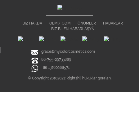
BIZ HAKDA
OEM / ODM
ÖNÜMLER
HABARLAR
BIZ BILEN HABARLAŞYŇ
grace@mycolorcosmetics.com
86-755-29733869
+86 13760268571
© Copyright 20102021: Rightshli hukuklar goralan.