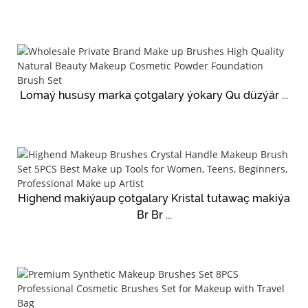
Lomaý hususy marka çotgalary ýokary Qu düzýär ...
Highend makiýaup çotgalary Kristal tutawaç makiýa
Br Br ...