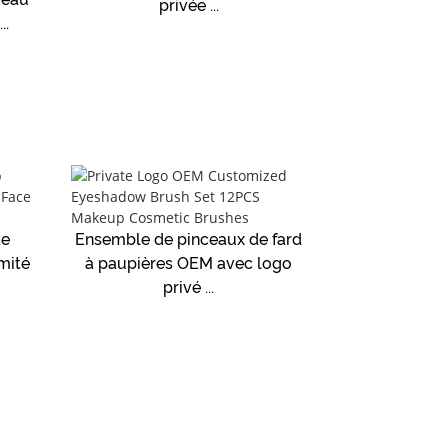
privée ...
..
de
Ensemble de pinceaux de fard
mité
à paupières OEM avec logo
privé ...