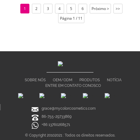
1
2
3
4
5
6
Próximo >
>>
Página 1 / 11
SOBRE NÓS
OEM/ODM
PRODUTOS
NOTÍCIA
ENTRE EM CONTATO CONOSCO
grace@mycolorcosmetics.com
86-755-29733869
+86 13760268571
© Copyright 20102021 : Todos os direitos reservados.