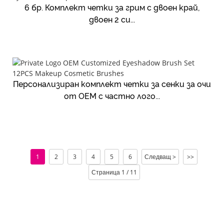
6 бр. Комплект четки за грим с двоен край,
двоен 2 си...
Персонализиран комплект четки за сенки за очи
от OEM с частно лого...
1
2
3
4
5
6
Следващ >
>>
Страница 1 / 11