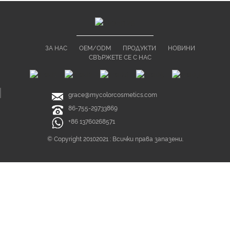
ЗА НАС
OEM/ODM
ПРОДУКТИ
НОВИНИ
СВЪРЖЕТЕ СЕ С НАС
grace@mycolorcosmetics.com
86-755-29733869
+86 13760268571
© Copyright 20102021 : Всички права запазени.