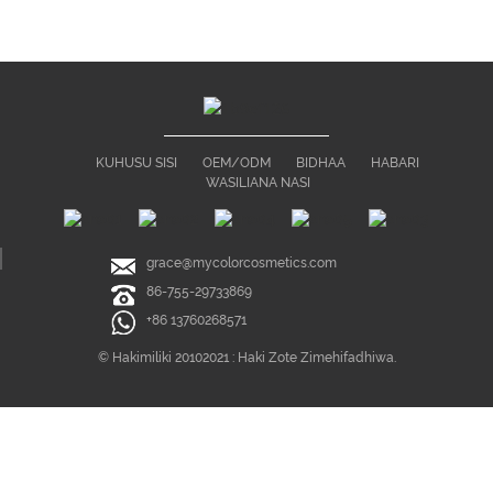
KUHUSU SISI
OEM/ODM
BIDHAA
HABARI
WASILIANA NASI
grace@mycolorcosmetics.com
86-755-29733869
+86 13760268571
© Hakimiliki 20102021 : Haki Zote Zimehifadhiwa.