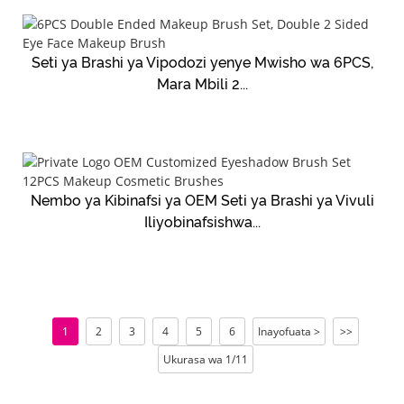
Seti ya Brashi ya Vipodozi yenye Mwisho wa 6PCS,
Mara Mbili 2...
Nembo ya Kibinafsi ya OEM Seti ya Brashi ya Vivuli
Iliyobinafsishwa...
1
2
3
4
5
6
Inayofuata >
>>
Ukurasa wa 1/11