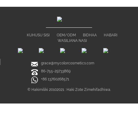
KUHUSU SISI
OEM/ODM
BIDHAA
HABARI
WASILIANA NASI
grace@mycolorcosmetics.com
86-755-29733869
+86 13760268571
© Hakimiliki 20102021 : Haki Zote Zimehifadhiwa.