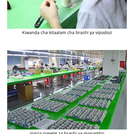
Kiwanda cha kitaalam cha brashi ya vipodozi
Ingiza nywele za brashi ya mapambo