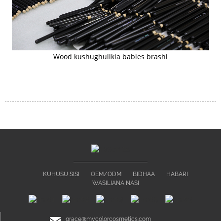
Wood kushughulikia babies brashi
KUHUSU SISI
OEM/ODM
BIDHAA
HABARI
WASILIANA NASI
grace@mycolorcosmetics.com