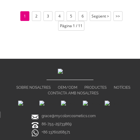
1
2
3
4
5
6
Següent >
>>
Pàgina 1 / 11
SOBRE NOSALTRES
OEM/ODM
PRODUCTES
NOTÍCIES
CONTACTA AMB NOSALTRES
grace@mycolorcosmetics.com
86-755-29733869
+86 13760268571