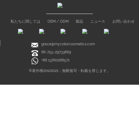
私たちに関しては
OEM / ODM
製品
ニュース
お問い合わせ
grace@mycolorcosmetics.com
86-755-29733869
+86 13760268571
©著作権20102021：無断複写・転載を禁じます。