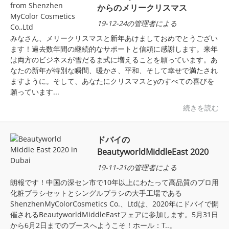
からのメリークリスマス
19-12-24の管理者による
みなさん、メリークリスマスと新年あけましておめでとうござい
ます！過去数年間の継続的なサポートと信頼に感謝します。来年
は両方のビジネスが雪だるま式に増えることを願っています。あ
なたの新年が特別な瞬間、暖かさ、平和、そして幸せで満たされ
ますように。そして、あなたにクリスマスとyのすべての喜びを
願っています...
続きを読む
ドバイの
BeautyworldMiddleEast 2020
19-11-21の管理者による
朗報です！中国の深セン市で10年以上にわたって高品質のプロ用
化粧ブラシセットとシングルブラシの大手工場である
ShenzhenMyColorCosmetics Co.、Ltdは、2020年にドバイで開
催されるBeautyworldMiddleEastフェアに参加します。5月31日
から6月2日までのブースへようこそ！ホール：T..。