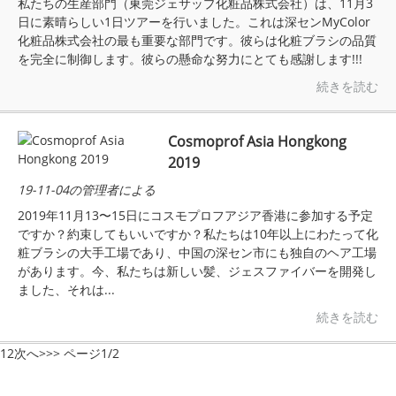
私たちの生産部門（東莞ジェサップ化粧品株式会社）は、11月3
日に素晴らしい1日ツアーを行いました。これは深センMyColor
化粧品株式会社の最も重要な部門です。彼らは化粧ブラシの品質
を完全に制御します。彼らの懸命な努力にとても感謝します!!!
続きを読む
Cosmoprof Asia Hongkong
2019
19-11-04の管理者による
2019年11月13〜15日にコスモプロフアジア香港に参加する予定
ですか？約束してもいいですか？私たちは10年以上にわたって化
粧ブラシの大手工場であり、中国の深セン市にも独自のヘア工場
があります。今、私たちは新しい髪、ジェスファイバーを開発し
ました、それは...
続きを読む
1
2
次へ>
>>
ページ1/2