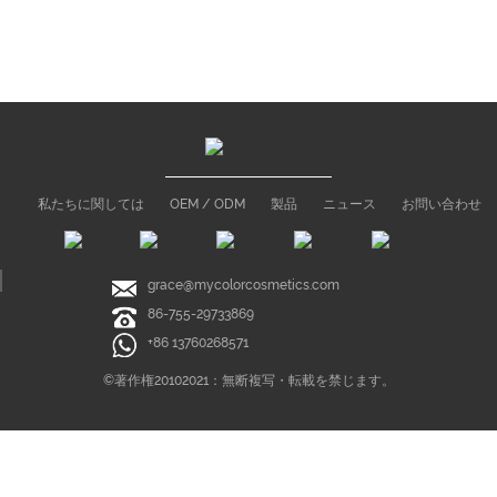
私たちに関しては
OEM / ODM
製品
ニュース
お問い合わせ
grace@mycolorcosmetics.com
86-755-29733869
+86 13760268571
©著作権20102021：無断複写・転載を禁じます。