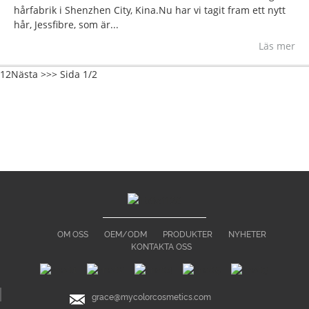
hårfabrik i Shenzhen City, Kina.Nu har vi tagit fram ett nytt
hår, Jessfibre, som är...
Läs mer
1
2
Nästa >
>>
Sida 1/2
OM OSS
OEM/ODM
PRODUKTER
NYHETER
KONTAKTA OSS
grace@mycolorcosmetics.com