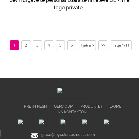
Set i furçave të personalizuara të rimeleve OEM me
logo private...
1
2
3
4
5
6
Tjetra >
>>
Faqe 1/11
RRETH NESH
OEM/ODM
PRODUKTET
LAJME
NA KONTAKTONI
grace@mycolorcosmetics.com