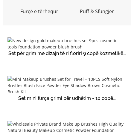
Furçë e tërhequr
Puff & Sfungjer
Set për grim me dizajn të ri floriri 9 copë kozmetikë...
Set mini furça grimi për udhëtim - 10 copë...