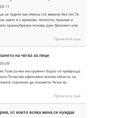
05-11
е се чудите как някога сте живели без тях.Те
хи, както и с кремове, течности, прахове и
като прахообразна основа, руж, бронзант или
Прочетете още
ането на четка за лице
05-09
еме.Този ръчен инструмент бързо се превръща
ата.Почиства ефективно всички области на
нямате търпение да покажете.Четка за
Прочетете още
рим, от които всяка жена се нуждае