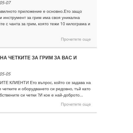
05-07
авилното приложение е основно.Ето защо
и инструмент за грим има своя уникална
е с чанта за грим, която тежи 10 килограма и
Прочетете още
НА ЧЕТКИТЕ ЗА ГРИМ ЗА ВАС И
05-05
Е КЛИЕНТИ Ето въпрос, който се задава на
 четките и оборудването си редовно, тъй като
ствените си четки ?И кое е най-доброто...
Прочетете още