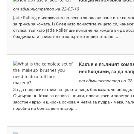
от администратор на 22-05-19
Jade Rolling е изключително лесен за овладяване и те са 
за грижа за кожата.1) След като почистите лицето си, нанес
стъпка, тъй като Jade Roller ще помогне на кожата ви да аб
брадичката и внимателно завъртете хоризонтално ...
Какъв е пълният компле
необходими, за да нап
от администратор на 22-
За да направите грим на цялото лице, бих казал, че определ
Съдържа: ● Четка за основа - дълги, плоски коси и заострен 
заострен връх и широка основа ● Четка за пудра - мека, пъл
подобна на боя за вентилатор...