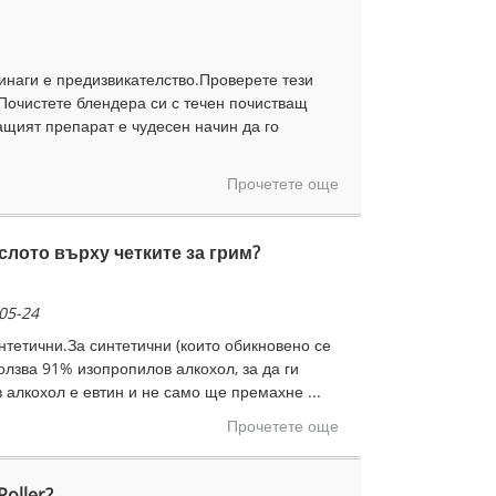
инаги е предизвикателство.Проверете тези
 Почистете блендера си с течен почистващ
ващият препарат е чудесен начин да го
Прочетете още
аслото върху четките за грим?
05-24
нтетични.За синтетични (които обикновено се
олзва 91% изопропилов алкохол, за да ги
алкохол е евтин и не само ще премахне ...
Прочетете още
oller?