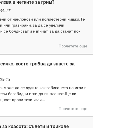
лзва в четките за грим?
05-17
вени от найлонови или полиестерни нишки.Те
и или гравирани, за да се увеличи
 се боядисват и изпичат, за да станат по-
Прочетете още
 Всичко, което трябва да знаете за
05-13
, може да се чудите как забиването на игли в
тези безобидни игли да ви плашат.Ще ви
ност прави тези игли...
Прочетете още
 за красота: съвети и трикове