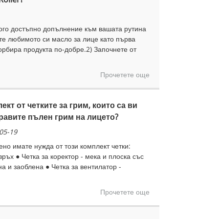
много достъпно допълнение към вашата рутина
ете любимото си масло за лице като първа
сорбира продукта по-добре.2) Започнете от
Прочетете още
кт от четките за грим, които са ви
равите пълен грим на лицето?
05-19
ено имате нужда от този комплект четки:
връх ● Четка за коректор - мека и плоска със
на и заоблена ● Четка за вентилатор -
Прочетете още