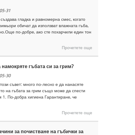
05-31
 създава гладка и равномерна смес, когато
римьори обичат да използват влажната гъба,
но.Още по-добре, ако сте похарчили един тон
Прочетете още
 намокряте гъбата си за грим?
05-30
този съвет: много по-лесно е да нанасяте
то на гъбата за грим също може да спести
 1. По-добра хигиена Гарантиране, че
Прочетете още
ачини за почистване на гъбички за