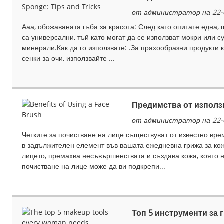
от администратор на 22-
Ааа, обожаваната гъба за красота: След като опитате една, щ
са универсални, тъй като могат да се използват мокри или су
минерали.Как да го използвате: .За прахообразни продукти 
сенки за очи, използвайте ...
Предимства от използв
от администратор на 22-
Четките за почистване на лице съществуват от известно вр
в задължителен елемент във вашата ежедневна грижа за кож
лицето, премахва несъвършенствата и създава кожа, която 
почистване на лице може да ви подкрепи...
Топ 5 инструменти за г