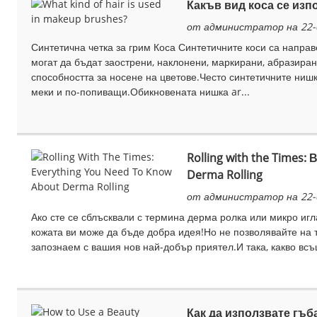
Какъв вид коса се изпо
от администратор на 22-
Синтетична четка за грим Коса Синтетичните коси са напра
могат да бъдат заострени, наклонени, маркирани, абразиран
способността за носене на цветове.Често синтетичните нишки
меки и по-попиващи.Обикновената нишка ar...
Rolling with the Times:
Derma Rolling
от администратор на 22-
Ако сте се сблъсквали с термина дерма ролка или микро игла
кожата ви може да бъде добра идея!Но не позволявайте на 
запознаем с вашия нов най-добър приятел.И така, какво всъщ
Как да използвате гъба