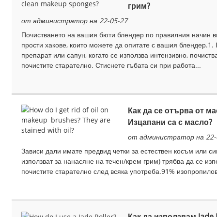
грим?
от администратор на 22-05-27
Почистването на вашия бюти блендер по правилния начин в
прости хакове, които можете да опитате с вашия блендер.1.
препарат или сапун, когато се използва интензивно, почист
почистите старателно. Стиснете гъбата си при работа...
Как да се отърва от м
Изцапани са с масло?
от администратор на 22-
Зависи дали имате предвид четки за естествен косъм или си
използват за нанасяне на течен/крем грим) трябва да се изп
почистите старателно след всяка употреба.91% изопропилов 
Как да използвам Jade R