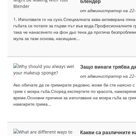
блендер
от администратор на 22-
1. Използвате го на сухо.Специалната аква-активирана пяна
гъбата се потапя за първи път във вода.Професионалните г
така че нанасянето на фон дьо тена да протича безпроблем
мула за тази основа, насищане...
Защо винаги трябва да
от администратор на 22-
Ако обичате да се гримирате редовно, може би сте наясно с 
грим с мокра гъба.Според експертите по красота, намокряне
време.Основни причини за използване на мокра гъба за грим
намокрите грима...
Какви са различните н