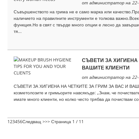
от администратор на 22-
Съвършенството на грима не е само марка или качество.Пр
наличието на правилните инструменти е толкова важно.Всек
функция.Но в свят с твърде много опции е лесно да завършит
тя...
СЪВЕТИ ЗА ХИГИЕНА 
ВАШИТЕ КЛИЕНТИ
от администратор на 22-
СЪВЕТИ ЗА ХИГИЕНА НА ЧЕТКИТЕ ЗА ГРИМ ЗА ВАС И ВАШИТ
козметолозите и гримьорите навсякъде: „Знам, че почиствате
имате много клиенти, но колко често трябва да почиствам соб
1
2
3
4
5
6
Следващ >
>>
Страница 1 / 11