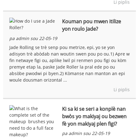
Li piplis
Kouman pou mwen itilize
yon roulo Jade?
pa admin sou 22-05-19
Jade Rolling se trè senp pou metrize, epi, yo se yon
adisyon trè abòdab nan woutin swen pou po ou.1) Apre w
fin netwaye figi ou, aplike lwil pi renmen pou figi ou kòm
premye etap la, paske Jade Roller la pral ede po ou
absòbe pwodwi pi byen.2) Kòmanse nan manton an epi
woule dousman orizontal ...
Li piplis
Ki sa ki se seri a konplè nan
bwòs yo makiyaj ou bezwen
fè yon makiyaj plen figi?
pa admin sou 22-05-19