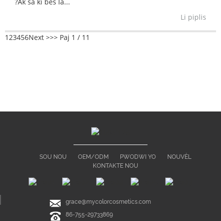
?Ak sa ki bes la...
Li piplis
1
2
3
4
5
6
Next >
>>
Paj 1 / 11
SOU NOU
OEM/ODM
PWODWI YO
NOUVÈL
KONTAKTE NOU
grace@mycolorcosmetics.com
86-755-29733869