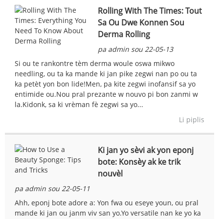
Rolling With The Times: Tout
Sa Ou Dwe Konnen Sou
Derma Rolling
pa admin sou 22-05-13
Si ou te rankontre tèm derma woule oswa mikwo
needling, ou ta ka mande ki jan pike zegwi nan po ou ta
ka petèt yon bon lide!Men, pa kite zegwi inofansif sa yo
entimide ou.Nou pral prezante w nouvo pi bon zanmi w
la.Kidonk, sa ki vrèman fè zegwi sa yo...
Li piplis
Ki jan yo sèvi ak yon eponj
bote: Konsèy ak ke trik
nouvèl
pa admin sou 22-05-11
Ahh, eponj bote adore a: Yon fwa ou eseye youn, ou pral
mande ki jan ou janm viv san yo.Yo versatile nan ke yo ka