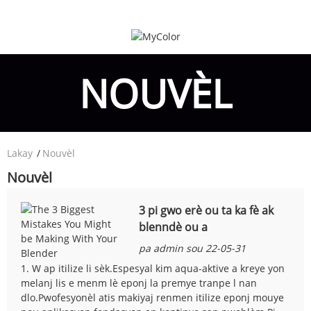
NOUVÈL
Lakay
Nouvèl
Nouvèl
3 pi gwo erè ou ta ka fè ak
blenndè ou a
pa admin sou 22-05-31
1. W ap itilize li sèk.Espesyal kim aqua-aktive a kreye yon
melanj lis e menm lè eponj la premye tranpe l nan
dlo.Pwofesyonèl atis makiyaj renmen itilize eponj mouye