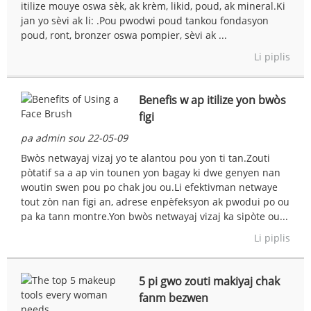
itilize mouye oswa sèk, ak krèm, likid, poud, ak mineral.Ki
jan yo sèvi ak li: .Pou pwodwi poud tankou fondasyon
poud, ront, bronzer oswa pompier, sèvi ak ...
Li piplis
Benefis w ap itilize yon bwòs
figi
pa admin sou 22-05-09
Bwòs netwayaj vizaj yo te alantou pou yon ti tan.Zouti
pòtatif sa a ap vin tounen yon bagay ki dwe genyen nan
woutin swen pou po chak jou ou.Li efektivman netwaye
tout zòn nan figi an, adrese enpèfeksyon ak pwodui po ou
pa ka tann montre.Yon bwòs netwayaj vizaj ka sipòte ou...
Li piplis
5 pi gwo zouti makiyaj chak
fanm bezwen