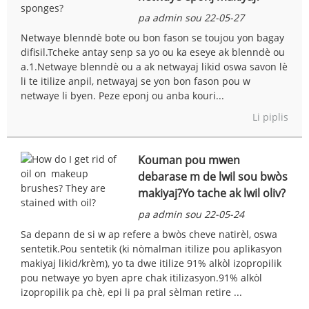
pa admin sou 22-05-27
Netwaye blenndè bote ou bon fason se toujou yon bagay
difisil.Tcheke antay senp sa yo ou ka eseye ak blenndè ou
a.1.Netwaye blenndè ou a ak netwayaj likid oswa savon lè
li te itilize anpil, netwayaj se yon bon fason pou w
netwaye li byen. Peze eponj ou anba kouri...
Li piplis
Kouman pou mwen
debarase m de lwil sou bwòs
makiyaj?Yo tache ak lwil oliv?
pa admin sou 22-05-24
Sa depann de si w ap refere a bwòs cheve natirèl, oswa
sentetik.Pou sentetik (ki nòmalman itilize pou aplikasyon
makiyaj likid/krèm), yo ta dwe itilize 91% alkòl izopropilik
pou netwaye yo byen apre chak itilizasyon.91% alkòl
izopropilik pa chè, epi li pa pral sèlman retire ...