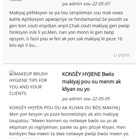
pa admin sou 22-05-07
Makiyaj pèfeksyon se pa tou senpleman sou mak oswa
kalite.Aplikasyon apwopriye se fondamantal.Se poutèt sa
gen bon zouti enpòtan anpil.Chak zouti makiyaj gen pwòp
fonksyon inik li yo.Men, nan yon monn ki gen twòp
opsyon, li fasil pou w fini ak yon sak makiyaj ki peze 10
kilo epi li bu...
Li piplis
KONSÈY HYJIENE Bwòs
makiyaj pou ou menm ak
kliyan ou yo
pa admin sou 22-05-05
KONSÈY HYJYÈN POU OU AK KLIYAN OU BÒS MAKIYAJ
Men yon kesyon yo poze kosmetolojis ak atis makiyaj
toupatou: “Mwen konnen ou netwaye bwòs ou yo ak
ekipman yo regilyèman, paske ou gen plizyè kliyan, men
konbyen fwa mwen ta dwe netwaye pwòp bwòs mwen yo.