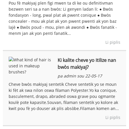
Pou fè makiyaj plen figi mwen ta di ke ou definitivman
bezwen seri sa a nan bwòs: Li genyen ladan li: ● Bwòs
fondasyon - long, pwal plat ak pwent conique ● Bwòs
concealer - mou ak plat ak yon pwent pwenti ak yon baz
lajè ● Bwòs poud - mou, plen ak awondi ● Bwòs fanatik -
menm jan ak yon penti fanatik...
Li piplis
Ki kalite cheve yo itilize nan
bwòs makiyaj?
pa admin sou 22-05-17
Cheve bwòs makiyaj sentetik Cheve sentetik yo se moun
ki fèt ak swa nilon oswa filaman Polyester.Yo ka conique,
basculement, drapo, abraded oswa grave pou ogmante
koulè pote kapasite.Souvan, filaman sentetik yo kolore ak
kwit pou fè yo douser ak plis absòbe.Filaman komen an...
Li piplis