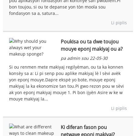
pou aplikasyon fondasyon an kontinye san pwoblèm.Pi
bon toujou, si ou te depanse yon tòn moola sou
fondasyon sa a, satura...
Li piplis
Poukisa ou ta dwe toujou
mouye eponj makiyaj ou a?
pa admin sou 22-05-30
Si ou renmen mete makiyaj regilyèman, ou ta ka konnen
konsèy sa a: Li pi senp pou aplike makiyaj lè l sèvi avèk
yon eponj mouye.Dapre ekspè yo bote, mouye eponj
makiyaj la ka ekonomize tan tou.Pi gwo rezon pou w sèvi
ak yon eponj makiyaj mouye 1. Pi bon ijyèn Asire w ke w
mouye makiyaj la...
Li piplis
Ki diferan fason pou
netwaye eponj makiyaj?