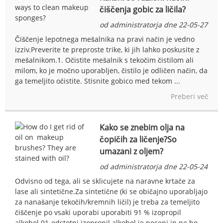
čiščenja gobic za ličila?
od administratorja dne 22-05-27
Čiščenje lepotnega mešalnika na pravi način je vedno
izziv.Preverite te preproste trike, ki jih lahko poskusite z
mešalnikom.1. Očistite mešalnik s tekočim čistilom ali
milom, ko je močno uporabljen, čistilo je odličen način, da
ga temeljito očistite. Stisnite gobico med tekom ...
Preberi več
Kako se znebim olja na
čopičih za ličenje?So
umazani z oljem?
od administratorja dne 22-05-24
Odvisno od tega, ali se sklicujete na naravne krtače za
lase ali sintetične.Za sintetične (ki se običajno uporabljajo
za nanašanje tekočih/kremnih ličil) je treba za temeljito
čiščenje po vsaki uporabi uporabiti 91 % izopropil
alkohol.91-odstotni izopropil alkohol je poceni in ne bo