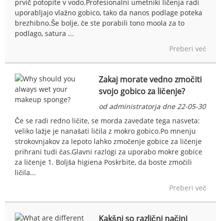
prvič potopite v vodo.Profesionalni umetniki ličenja radi
uporabljajo vlažno gobico, tako da nanos podlage poteka
brezhibno.Še bolje, če ste porabili tono moola za to
podlago, satura ...
Preberi več
Zakaj morate vedno zmočiti
svojo gobico za ličenje?
od administratorja dne 22-05-30
Če se radi redno ličite, se morda zavedate tega nasveta:
veliko lažje je nanašati ličila z mokro gobico.Po mnenju
strokovnjakov za lepoto lahko zmočenje gobice za ličenje
prihrani tudi čas.Glavni razlogi za uporabo mokre gobice
za ličenje 1. Boljša higiena Poskrbite, da boste zmočili
ličila...
Preberi več
Kakšni so različni načini