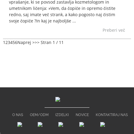
vprašanje, ki se povsod zastavlja kozmetologom in
umetnikom ličenja: »Vem, da čopiče in opremo čistite
redno, saj imate več strank, a kako pogosto naj čistim
svoje čopiče ?In kaj je najboljše ...
Preberi več
1
2
3
4
5
6
Naprej >
>>
Stran 1 / 11
O NAS
OEM/ODM
IZDELKI
NOVICE
KONTAKTIRAJ NAS