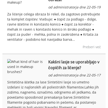
od administratorja dne 22-05-19
Za ličenje celega obraza bi rekel, da zagotovo potrebujete
ta komplet čopičev: Vsebuje: ● čopič za podlago - dolge,
ravne ščetine in koničasto konico ● čopič za korektor -
mehak in raven s koničasto konico in široko podlago ●
čopič za puder - mehka, polna in zaokrožena ● Krtača za
ventilator - podobno kot navijaška barva...
Preberi več
Kakšni lasje se uporabljajo v
čopičih za ličenje?
od administratorja dne 22-05-17
Sintetična ščetka za lase Sintetični lasje so umetno
izdelani iz najlonskih ali poliestrskih filamentov.Lahko jih
zožimo, nagnemo, označimo, odrgnemo ali jedkamo, da
povečamo sposobnost prenašanja barve.Sintetične
filamente pogosto pobarvamo in pečemo, da postanejo
mehkejši in bolj vpojni.Navadni filament ar...