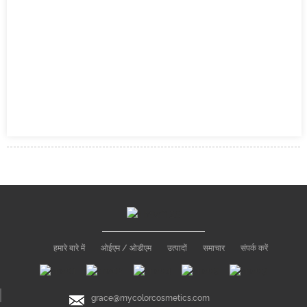
हमारे बारे में
ओईएम / ओडीएम
उत्पादों
समाचार
संपर्क करें
grace@mycolorcosmetics.com