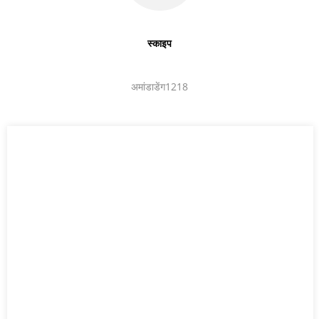
स्काइप
अमांडाडेंग1218