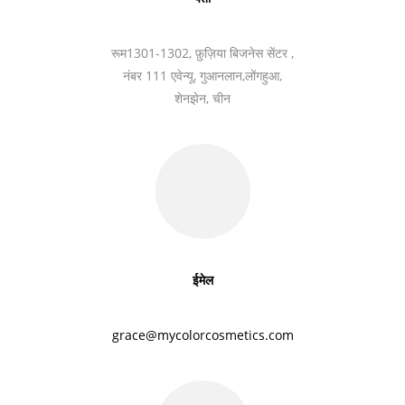
रूम1301-1302, फ़ुज़िया बिजनेस सेंटर ,
नंबर 111 एवेन्यू, गुआनलान,
लोंगहुआ,
शेनझेन, चीन
ईमेल
grace@mycolorcosmetics.com