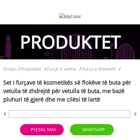
PRODUKTET
Shtëpi
Produktet
Furçë e vetme
Furça e themelit
Set i furçave të kozmetikës së flokëve të buta për
vetulla të zhdrejtë për vetulla të buta, me bazë
pluhuri të gjerë dhe me cilësi të lartë
PYESNI TANI
WHATSAPP