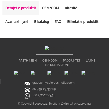
Detajet e produktit
OEM/ODM
aftësitë
Avantazhi ynë
E-katalog
FAQ
Etiketat e produktit
RRETH NESH
OEM/ODM
PRODUKTET
LAJME
NA KONTAKTONI
grace@mycolorcosmetics.com
86-755-29733869
+86 13760268571
© Copyright 20102021 : Të gjitha të drejtat e rezervuara.