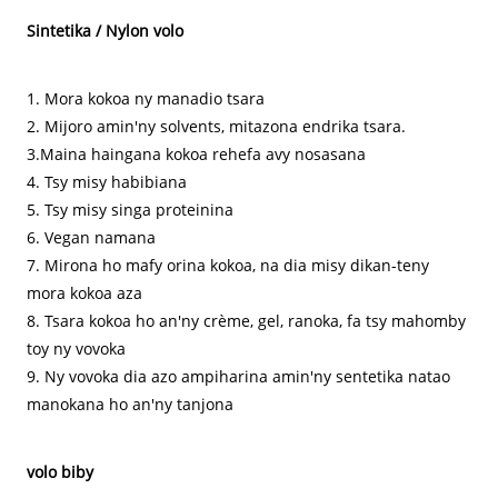
Sintetika / Nylon volo
1. Mora kokoa ny manadio tsara
2. Mijoro amin'ny solvents, mitazona endrika tsara.
3.Maina haingana kokoa rehefa avy nosasana
4. Tsy misy habibiana
5. Tsy misy singa proteinina
6. Vegan namana
7. Mirona ho mafy orina kokoa, na dia misy dikan-teny
mora kokoa aza
8. Tsara kokoa ho an'ny crème, gel, ranoka, fa tsy mahomby
toy ny vovoka
9. Ny vovoka dia azo ampiharina amin'ny sentetika natao
manokana ho an'ny tanjona
volo biby