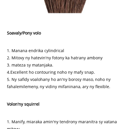
Soavaly/Pony volo
1. Manana endrika cylindrical
2. Mitovy ny hatevin'ny fotony ka hatrany ambony
3. mateza sy matanjaka.
4.Excellent ho contouring noho ny mafy snap.
5. Ny safidy voalohany ho an'ny borosy maso, noho ny
fahalemilemeny, ny vidiny mifaninana, ary ny flexible.
Volon'ny squirrel
1. Manify, miaraka amin'ny tendrony maranitra sy vatana
mitovy.