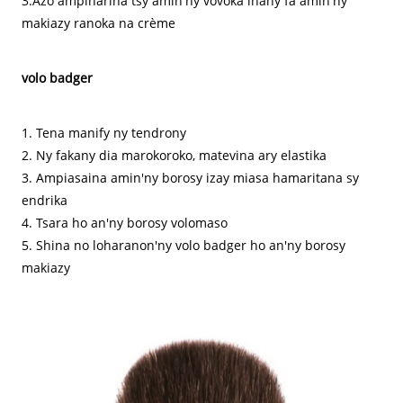
3.Azo ampiharina tsy amin'ny vovoka ihany fa amin'ny
makiazy ranoka na crème
volo badger
1. Tena manify ny tendrony
2. Ny fakany dia marokoroko, matevina ary elastika
3. Ampiasaina amin'ny borosy izay miasa hamaritana sy
endrika
4. Tsara ho an'ny borosy volomaso
5. Shina no loharanon'ny volo badger ho an'ny borosy
makiazy