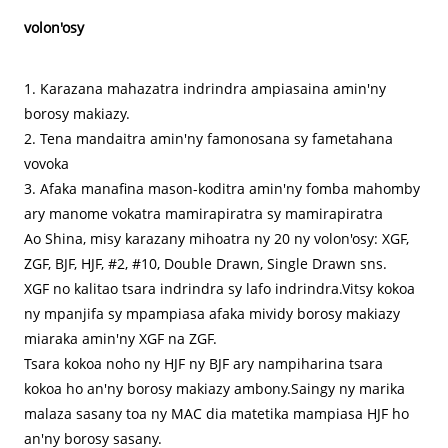
volon'osy
1. Karazana mahazatra indrindra ampiasaina amin'ny
borosy makiazy.
2. Tena mandaitra amin'ny famonosana sy fametahana
vovoka
3. Afaka manafina mason-koditra amin'ny fomba mahomby
ary manome vokatra mamirapiratra sy mamirapiratra
Ao Shina, misy karazany mihoatra ny 20 ny volon'osy: XGF,
ZGF, BJF, HJF, #2, #10, Double Drawn, Single Drawn sns.
XGF no kalitao tsara indrindra sy lafo indrindra.Vitsy kokoa
ny mpanjifa sy mpampiasa afaka mividy borosy makiazy
miaraka amin'ny XGF na ZGF.
Tsara kokoa noho ny HJF ny BJF ary nampiharina tsara
kokoa ho an'ny borosy makiazy ambony.Saingy ny marika
malaza sasany toa ny MAC dia matetika mampiasa HJF ho
an'ny borosy sasany.