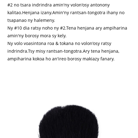
#2 no tsara indrindra amin'ny volon'osy antonony
kalitao.Henjana izany.Amin'ny rantsan-tongotra ihany no
tsapanao ny halemeny.
Ny #10 dia ratsy noho ny #2.Tena henjana ary ampiharina
amin'ny borosy mora sy kely.
Ny volo voasintona roa & tokana no volon'osy ratsy
indrindra.Tsy misy rantsan-tongotra.Ary tena henjana,
ampiharina kokoa ho an'ireo borosy makiazy fanary.