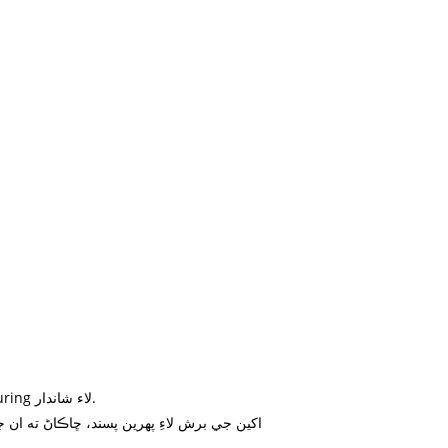
4. مضبوط سنيپ جي ڪري contouring لاء شاندار.