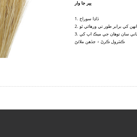
ٻٻر جا وار
1. ڏاڍا سوراخ
انهن کي برابر طور تي ورهائي ٿو
3. بوئر وار برسٽل پڻ مدد ڪري سگھن ٿيون آساني سان توهان جي ميڪ اپ کي
ڪنٽرول ڪرڻ ۾ جڏهن ملائڻ
خبرون
مصنوعات
OEM / ODM
اسان جي باري ۾