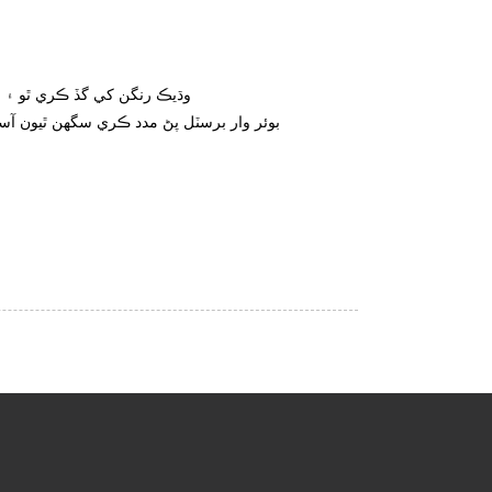
2. وڌيڪ رنگن کي گڏ ڪري ٿو ۽ 
اسان سان رابطو ڪريو