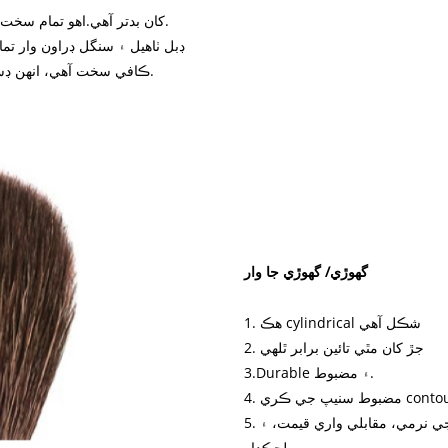
#10 #2 کان بدتر آهي.اهو تمام سخت آهي ۽ سستو ۽ ننڍن برش لاء لاڳو ٿئي ٿو.
ڊبل ٺاهيل ۽ سنگل ڊراون وار تما
ڪافي سخت آهي، انهن ڊسپوزيبل ميڪ اپ برش لاءِ وڌيڪ لاڳو ڪيو ويو آهي.
گهوڙي/ گهوڙي جا وار
1. هڪ cylindrical شڪل آهي
2. جڙ کان مٿي تائين برابر ٿلهي
3.Durable ۽ مضبوط.
5. اکين جي برش لاءِ پهرين پسند، ڇاڪاڻ ته ان جي نرمي، مقابلي واري قيمت، ۽
لچڪدار.