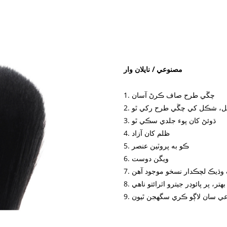
مصنوعي / نايلان وار
1. چڱي طرح صاف ڪرڻ آسان
3. ڌوئڻ کان پوء جلدي سڪي ٿو
4. ظلم کان آزاد
5. ڪو به پروٽين عنصر
6. ويگن دوست
 وڌيڪ لچڪدار نسخو موجود آهن
 بهتر، پر پائوڊر جيترو اثرائتو ناهي
نوعي سان لاڳو ڪري سگھجن ٿيون