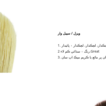
ويزل / سيبل وار
 لچڪدار، لچڪدار، لچڪدار ۽ پائيدار
رنگ ۽ سڌائي ڪم لاء 2.Great
سان پر مائع يا ڪريم ميڪ اپ سان