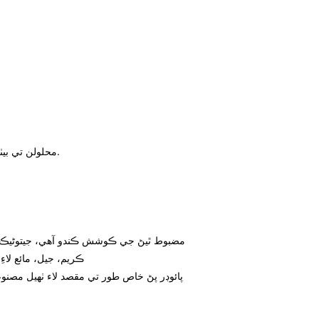
2. محلولن تي بيٺل، شڪل کي چڱي طرح رکي ٿو.
7. مضبوط ٿيڻ جي ڪوشش ڪندو آهي، جيتوڻيڪ
8. ڪريم، جيل، مائع لاءِ
9. پائوڊر پڻ خاص طور تي مقصد لاء ٺهيل مص