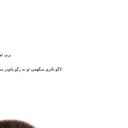
1. نرم،
3. لاڳو ڪري سگھجي ٿو نه رڳو پائوڊر 