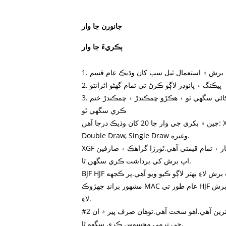
جانورن جا وار
ٻڪريءَ جا وار
2. پيڪنگ ۽ پائوڊر لاڳو ڪرڻ تي تمام گهڻو اثرائتو
3. پورز کي موثر طريقي سان لڪائي سگھي ٿو ۽ ھڪڙو چمڪندڙ ۽ چمڪندڙ ختم
ڪري سگھي ٿو
چين ۾ بکري جي وار جا 20 کان وڌيڪ درجا آهن: XGF, ZGF, BJF, HJF, #2, #10,
Double Draw, Single Draw وغيره.
XGF بهترين معيار ۽ تمام قيمتي آهي.ٿورڙا گراهڪ ۽ صارفين XGF يا ZGF سان ميڪ
اپ برش کي برداشت ڪري سگھن ٿا.
BJF HJF کان بهتر آهي ۽ مٿين گريڊ ميڪ اپ برش لاءِ بهتر لاڳو ڪيو ويو آهي.پر ڪجهه
مشهور برانڊ جهڙوڪ MAC عام طور تي HJF استعمال ڪندا آهن انهن جي ڪجهه برش
لاءِ.
#2 وچولي معيار جي بکري وارن ۾ بھترين آھي.اهو سخت آهي.توهان صرف پير ۾ ان
جي نرمي محسوس ڪري سگهو ٿا.