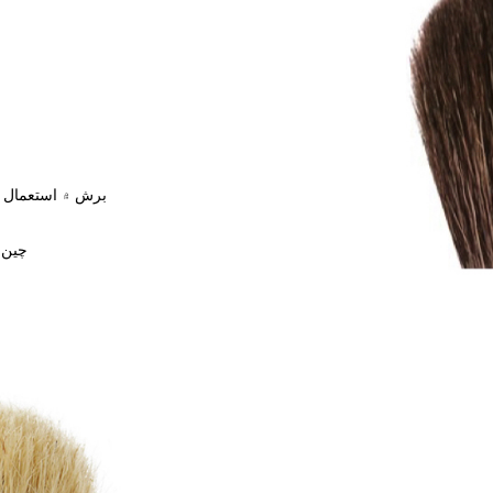
3. برش ۾ استعما
5. چي