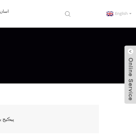
اسان 
English
پيڪيج ب