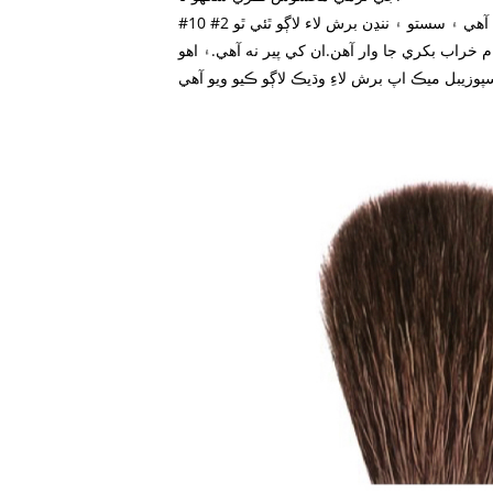
م خراب بکري جا وار آهن.ان کي پير نه آهي.۽ اهو