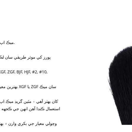
1. ميڪ اپ برش ۾ استعمال ٿيل سڀ کان وڌيڪ عام قسم.