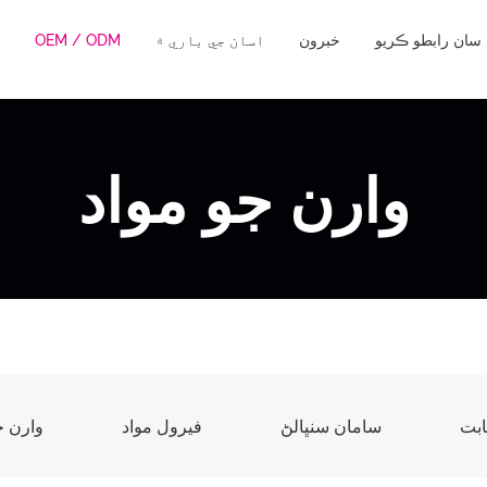
سان رابطو ڪريو
خبرون
اسان جي باري ۾
OEM / ODM
وارن جو مواد
ابت
سامان سنڀالڻ
فيرول مواد
وارن ج