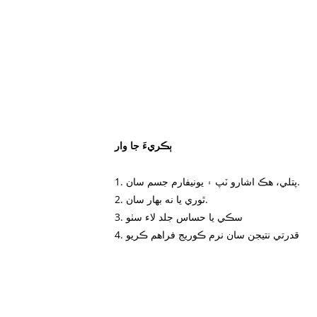
ٻڪريءَ جا وار
1. پتلي، هڪ اشارو ٽپ ۽ يونيفارم جسم سان.
2. ٿوري يا نه بهار سان.
3. سڪي يا حساس جلد لاء سٺو
4. قدرتي نتيجن سان نرم ڪوريج فراهم ڪريو