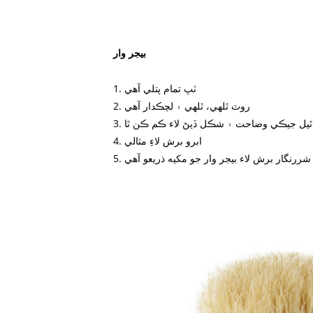
بيجر وار
1. ٽپ تمام پتلي آهي
2. روٽ ٿلهي، ٿلهي ۽ لچڪدار آهي
ل ٿيل جيڪي وضاحت ۽ شڪل ڏيڻ لاء ڪم ڪن ٿا
4. ابرو برش لاءِ مثالي
ن شررنگار برش لاء بيجر وار جو مکيه ذريعو آهي