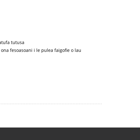
fatufa tutusa
 ona fesoasoani i le pulea faigofie o lau