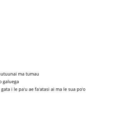
fetuutuunai ma tumau
'o galuega
gata i le paʻu ae faʻatasi ai ma le sua poʻo