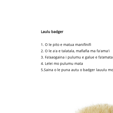
Laulu badger
1. O le pito e matua manifinifi
2. O le aʻa e talatala, mafiafia ma faʻamaʻi
3. Fa'aaogaina i pulumu e galue e fa'amata
4. Lelei mo pulumu mata
5.Saina o le puna autu o badger lauulu m