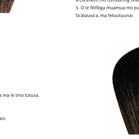
5. O le filifiliga muamua mo p
faʻatauvaʻa, ma fetuutuunai.
ia ma le tino tutusa.
ani