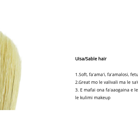
Uisa/Sable hair
1.Soft, faʻamaʻi, faʻamalosi, 
2.Great mo le valivali ma le sa
3. E mafai ona faʻaaogaina e le 
le kulimi makeup