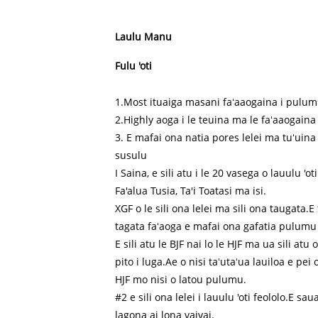
Laulu Manu
Fulu 'oti
1.Most ituaiga masani faʻaaogaina i pulum
2.Highly aoga i le teuina ma le faʻaaogaina 
3. E mafai ona natia pores lelei ma tuʻuina
susulu
I Saina, e sili atu i le 20 vasega o lauulu 'oti
Fa'alua Tusia, Ta'i Toatasi ma isi.
XGF o le sili ona lelei ma sili ona taugata.E 
tagata faʻaoga e mafai ona gafatia pulumu 
E sili atu le BJF nai lo le HJF ma ua sili a
pito i luga.Ae o nisi taʻutaʻua lauiloa e p
HJF mo nisi o latou pulumu.
#2 e sili ona lelei i lauulu 'oti feololo.E s
lagona ai lona vaivai.