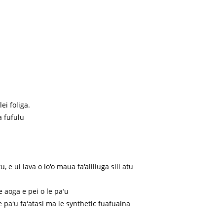
lei foliga.
 fufulu
, e ui lava o lo'o maua fa'aliliuga sili atu
le aoga e pei o le paʻu
le paʻu faʻatasi ma le synthetic fuafuaina