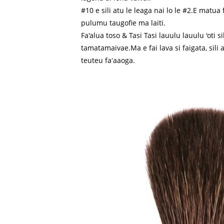
#10 e sili atu le leaga nai lo le #2.E matu
pulumu taugofie ma laiti.
Fa'alua toso & Tasi Tasi lauulu lauulu 'oti s
tamatamaivae.Ma e fai lava si faigata, sil
teuteu faʻaaoga.