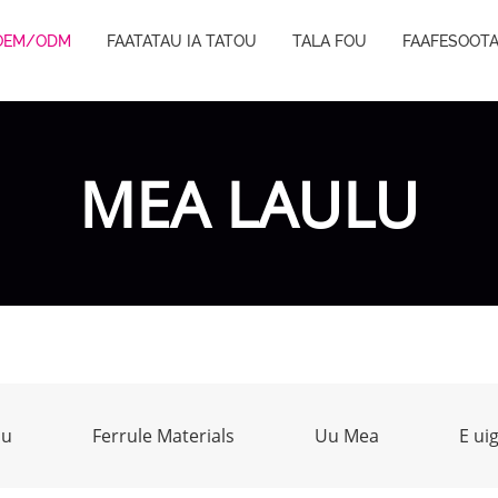
OEM/ODM
FAATATAU IA TATOU
TALA FOU
FAAFESOOTA
MEA LAULU
lu
Ferrule Materials
Uu Mea
E uig