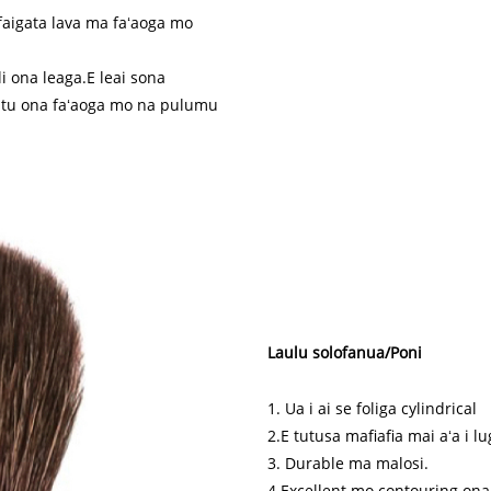
a faigata lava ma faʻaoga mo
ili ona leaga.E leai sona
i atu ona faʻaoga mo na pulumu
Laulu solofanua/Poni
1. Ua i ai se foliga cylindrical
2.E tutusa mafiafia mai aʻa i l
3. Durable ma malosi.
4.Excellent mo contouring ona 