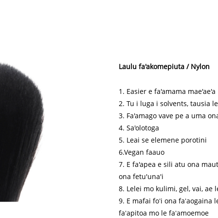
Laulu fa'akomepiuta / Nylon
1. Easier e fa'amama mae'ae'a
2. Tu i luga i solvents, tausia le
3. Fa'amago vave pe a uma ona
4. Sa'olotoga
5. Leai se elemene porotini
6.Vegan faauo
7. E fa'apea e sili atu ona mautu
ona fetu'una'i
8. Lelei mo kulimi, gel, vai, ae 
9. E mafai foʻi ona faʻaogaina 
faʻapitoa mo le faʻamoemoe