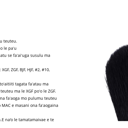
u teuteu.
o le paʻu
 atu se faʻaiʻuga susulu ma
: XGF, ZGF, BJF, HJF, #2, #10,
toʻaitiiti tagata faʻatau ma
teuteu ma le XGF poʻo le ZGF.
tu ona faʻaoga mo pulumu teuteu
ei o MAC e masani ona faʻaogaina
aua.E na'o le tamatamaivae e te