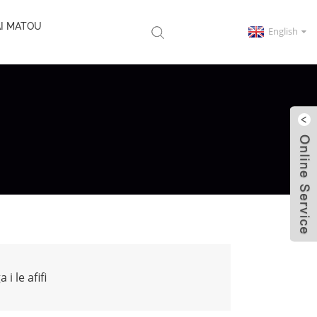
I MATOU
English
a i le afifi