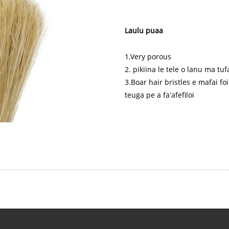
Laulu puaa
1.Very porous
2. pikiina le tele o lanu ma tu
3.Boar hair bristles e mafai foi
teuga pe a faʻafefiloi