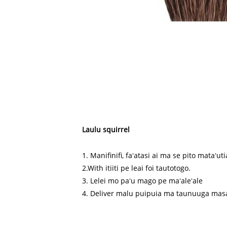
Laulu squirrel
1. Manifinifi, faʻatasi ai ma se pito mataʻut
2.With itiiti pe leai foi tautotogo.
3. Lelei mo paʻu mago pe maʻaleʻale
4. Deliver malu puipuia ma taunuuga mas