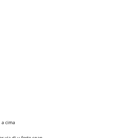
à a cima
r via di u forte snap.