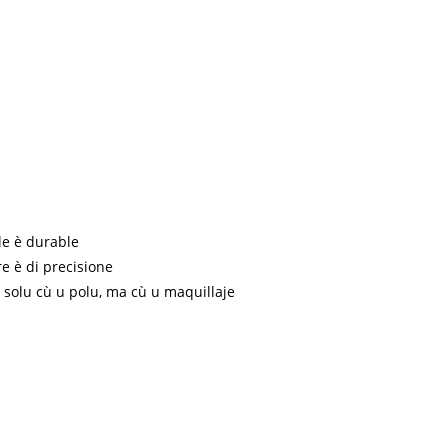
ible è durable
re è di precisione
 solu cù u polu, ma cù u maquillaje