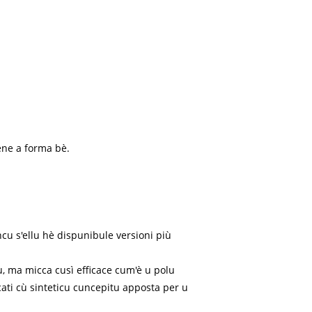
ene a forma bè.
cu s'ellu hè dispunibule versioni più
du, ma micca cusì efficace cum'è u polu
ati cù sinteticu cuncepitu apposta per u