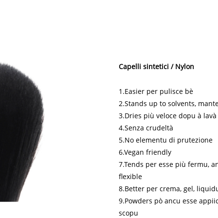
Capelli sintetici / Nylon
1.Easier per pulisce bè
2.Stands up to solvents, mant
3.Dries più veloce dopu à lavà
4.Senza crudeltà
5.No elementu di prutezione
6.Vegan friendly
7.Tends per esse più fermu, an
flexible
8.Better per crema, gel, liqui
9.Powders pò ancu esse appiic
scopu