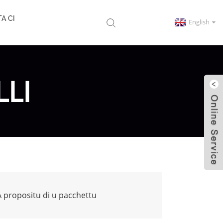
A CI
English
LLI
À propositu di u pacchettu