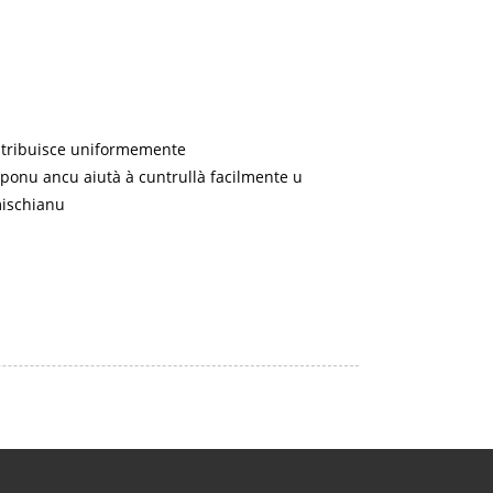
istribuisce uniformemente
e ponu ancu aiutà à cuntrullà facilmente u
mischianu