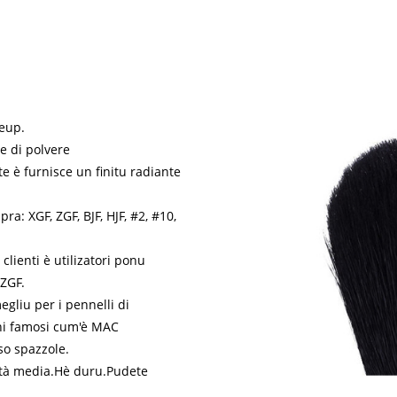
eup.
ne di polvere
e è furnisce un finitu radiante
pra: XGF, ZGF, BJF, HJF, #2, #10,
lienti è utilizatori ponu
 ZGF.
egliu per i pennelli di
chi famosi cum'è MAC
so spazzole.
lità media.Hè duru.Pudete