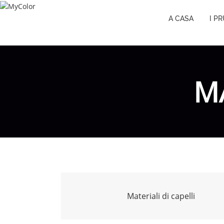
A CASA
I P
MA
Materiali di capelli