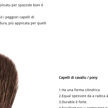
piicatu per spazzole boni è
 i peggiori capelli di
ura, più appiicata per quelli
Capelli di cavallu / pony
1.Ha una forma cilindrica
2.Equal spessore da a radica 
3.Durable è forte.
4.Excellent per u contouring pe