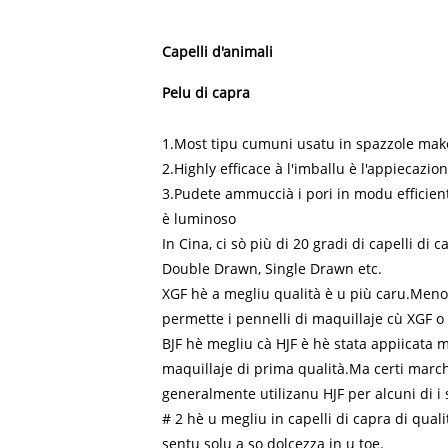
Capelli d'animali
Pelu di capra
1.Most tipu cumuni usatu in spazzole mak
2.Highly efficace à l'imballu è l'appiecazio
3.Pudete ammuccià i pori in modu efficient
è luminoso
In Cina, ci sò più di 20 gradi di capelli di ca
Double Drawn, Single Drawn etc.
XGF hè a megliu qualità è u più caru.Meno c
permette i pennelli di maquillaje cù XGF o
BJF hè megliu cà HJF è hè stata appiicata m
maquillaje di prima qualità.Ma certi mar
generalmente utilizanu HJF per alcuni di i 
# 2 hè u megliu in capelli di capra di qua
sentu solu a so dolcezza in u toe.