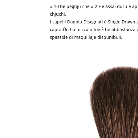
# 10 hè peghju chè # 2.Hè assai duru è ap
chjuchi.
I capelli Doppiu Disegnati è Single Drawn sò
capra.Ùn hà micca u toe.È hè abbastanza d
spazzole di maquillaje dispunibuli.