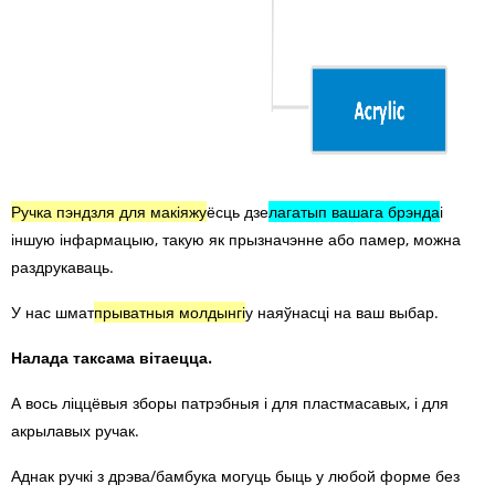
Ручка пэндзля для макіяжу
ёсць дзе
лагатып вашага брэнда
і
іншую інфармацыю, такую ​​як прызначэнне або памер, можна
раздрукаваць.
У нас шмат
прыватныя молдынгі
у наяўнасці на ваш выбар.
Налада таксама вітаецца.
А вось ліццёвыя зборы патрэбныя і для пластмасавых, і для
акрылавых ручак.
Аднак ручкі з дрэва/бамбука могуць быць у любой форме без