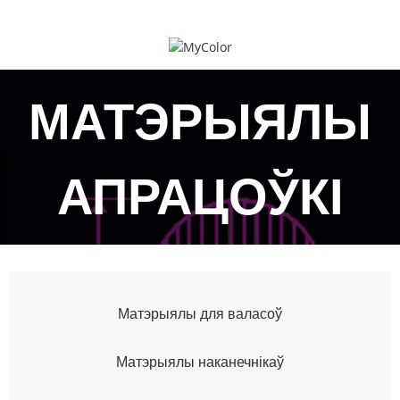
МАТЭРЫЯЛЫ
АПРАЦОЎКІ
Матэрыялы для валасоў
Матэрыялы наканечнікаў