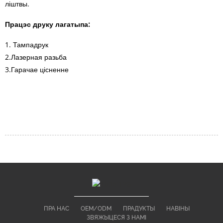
ліштвы.
Працэс друку лагатыпа:
1. Тампадрук
2.Лазерная разьба
3.Гарачае цісненне
ПРА НАС
OEM/ODM
ПРАДУКТЫ
НАВІНЫ
ЗВЯЖЫЦЕСЯ З НАМІ